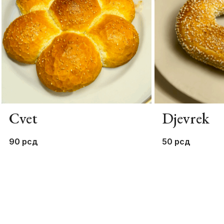
Cvet
Djevrek
90
рсд
50
рсд