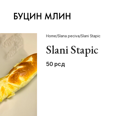
Home
Slana peciva
Slani Stapic
Slani Stapic
50
рсд