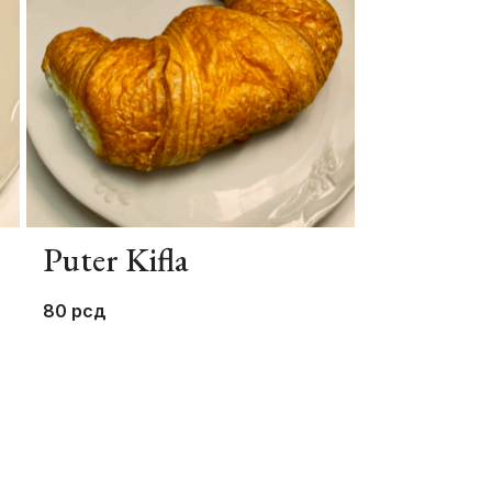
Puter Kifla
Rolnica 
Zdenka
80
рсд
180
рсд