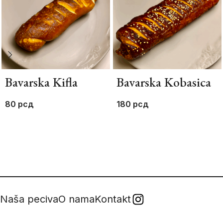
Bavarska Kifla
Bavarska Kobasica
80
рсд
180
рсд
Naša peciva
O nama
Kontakt