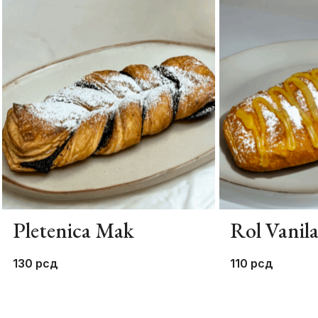
Pletenica Mak
Rol Vanil
130
рсд
110
рсд