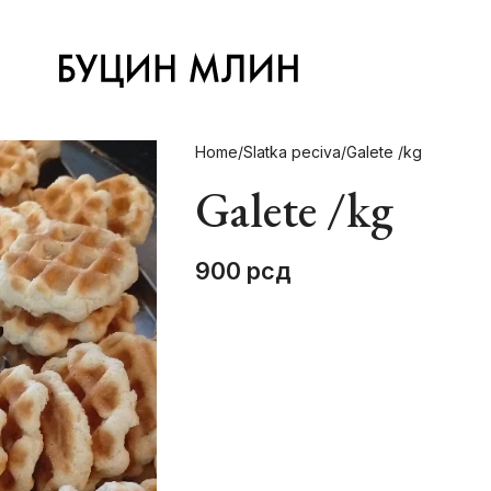
Home
Slatka peciva
Galete /kg
Galete /kg
900
рсд