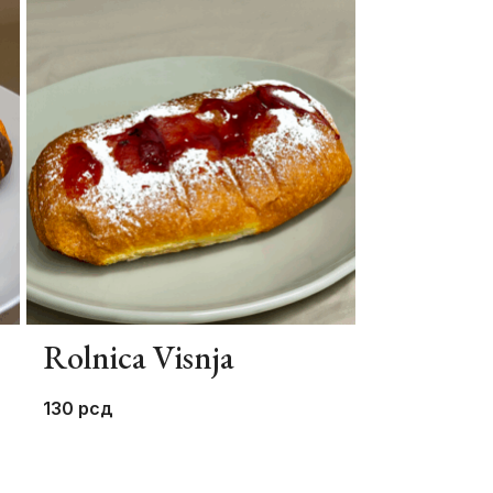
Rolnica Visnja
Salcici /
130
рсд
1.000
рсд