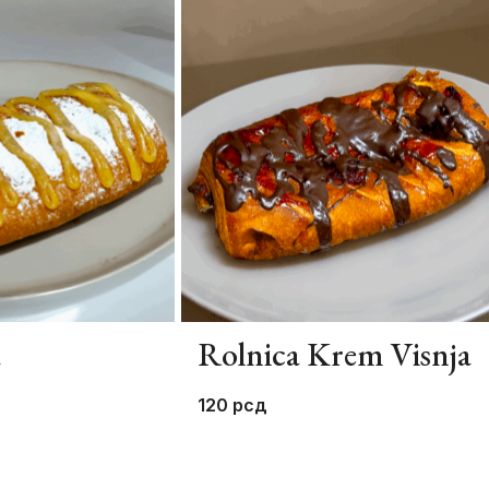
a
Rolnica Krem Visnja
120
рсд